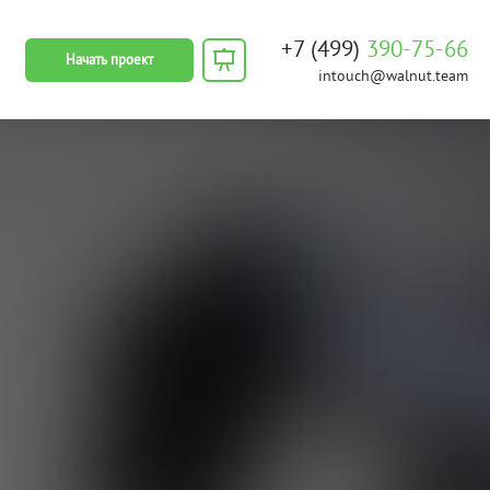
+7 (499)
390-75-66
Начать проект
intouch@
walnut.team