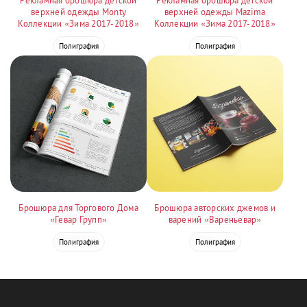
Рекламная брошюра детской
Рекламная брошюра детской
верхней одежды Monty
верхней одежды Mazima
Коллекции «Зима 2017-2018»
Коллекции «Зима 2017-2018»
Полиграфия
Полиграфия
Брошюра для Торгового Дома
Брошюра авторских джемов и
«Гевар Групп»
варений «Вареньевар»
Полиграфия
Полиграфия