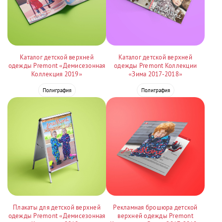
Каталог детской верхней
Каталог детской верхней
одежды Premont «Демисезонная
одежды Premont Коллекции
Коллекция 2019»
«Зима 2017-2018»
Полиграфия
Полиграфия
Плакаты для детской верхней
Рекламная брошюра детской
одежды Premont «Демисезонная
верхней одежды Premont