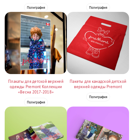
Полиграфия
Полиграфия
Плакаты для детской верхней
Пакеты для канадской детской
одежды Premont Коллекции
верхней одежды Premont
«Весна 2017-2018»
Полиграфия
Полиграфия