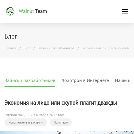
Walnut
Team
Блог
Главная
Блог
Записки разработчиков
Экономия на лицо или скупой пл
Записки разработчиков
Лохотрон в Интернете
Наши кл
Экономия на лицо или скупой платит дважды
Евгений Чащин
- 29 октября 2017 года
Исполнитель и заказчик
Накипело