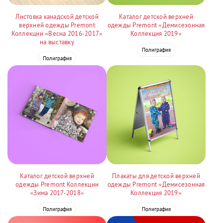
Листовка канадской детской
Каталог детской верхней
верхней одежды Premont
одежды Premont «Демисезонная
Коллекции «Весна 2016-2017»
Коллекция 2019»
на выставку
Полиграфия
Полиграфия
Каталог детской верхней
Плакаты для детской верхней
одежды Premont Коллекции
одежды Premont «Демисезонная
«Зима 2017-2018»
Коллекция 2019»
Полиграфия
Полиграфия