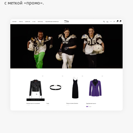
с меткой «промо».